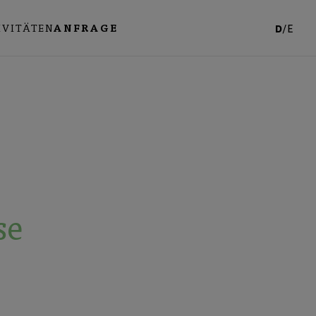
IVITÄTEN
ANFRAGE
D
/
E
se