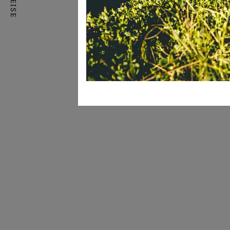
Langlaufen: Direkt ab dem Gasteigerhof 
drei Kilometern, schneesicher nach Falb
Sie aus einer Vielzahl an Routen – i