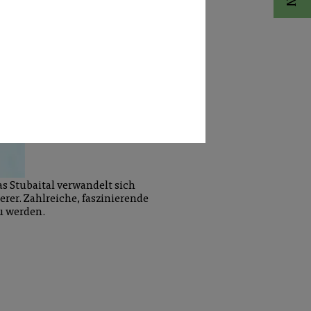
as Stubaital verwandelt sich
erer. Zahlreiche, faszinierende
u werden.