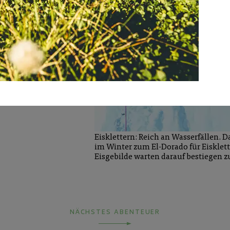
mit den Langlaufskiern in
eson. Von dort aus können
n jedem Schwierigkeitsgrad
wählen.
Eisklettern: Reich an Wasserfällen. D
im Winter zum El-Dorado für Eisklett
Eisgebilde warten darauf bestiegen z
NÄCHSTES ABENTEUER