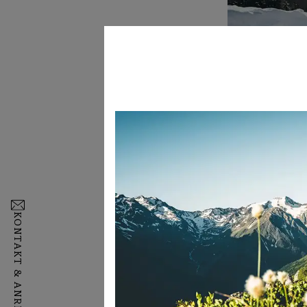
Eislaufen: Drei Eislaufplätze im St
Erlebnis auf Eis! Die Eisarena Fulpmes
und der Natureislaufplatz Klause Aue
KONTAKT & ANREISE