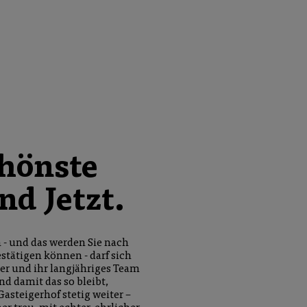
hönste
nd Jetzt.
n - und das werden Sie nach
stätigen können - darf sich
ler und ihr langjähriges Team
d damit das so bleibt,
Gasteigerhof stetig weiter –
er treu, mit echter, ehrlicher