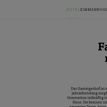
HOTEL
ZIMMER
WOH
F
Der Gasteigerhof ist
jahrzehntelang sorgf
Generation tatkräftig i
Haus. Sie kennen un
gesamten Team, beim 