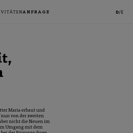
IVITÄTEN
ANFRAGE
D
/
E
t,
m
tter Maria erbaut und
f nun von der zweiten
 aber nicht die Neuen im
 Beim Umgang mit dem
ei der Fürsorge ihren