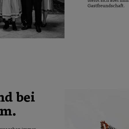
Gastfreundschaft.
nd bei
im.
l war schon immer