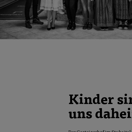
Kinder si
uns dahe
Der Gasteigerhof im Stubaita