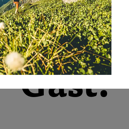
für
unsere
Gast.