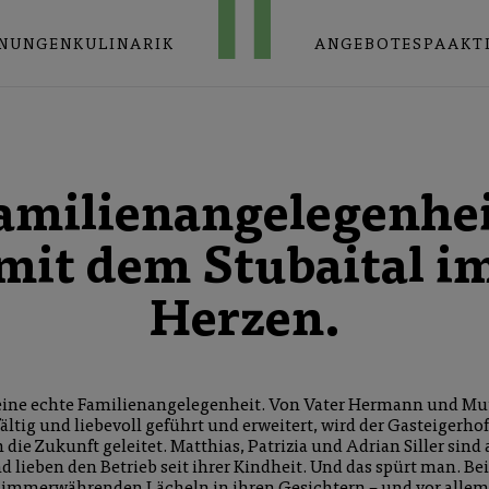
NUNGEN
KULINARIK
ANGEBOTE
SPA
AKT
amilien­angelegenhei
mit dem Stubaital i
Herzen.
 eine echte Familienangelegenheit. Von Vater Hermann und Mu
ältig und liebevoll geführt und erweitert, wird der Gasteigerho
n die Zukunft geleitet. Matthias, Patrizia und Adrian Siller sind
d lieben den Betrieb seit ihrer Kindheit. Und das spürt man.
immerwährenden Lächeln in ihren Gesichtern – und vor allem b