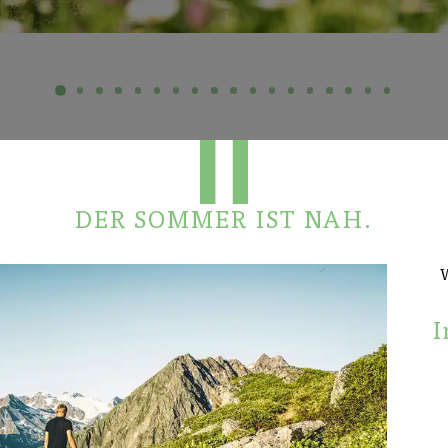
DER SOMMER IST NAH.
Alles nu
W
I