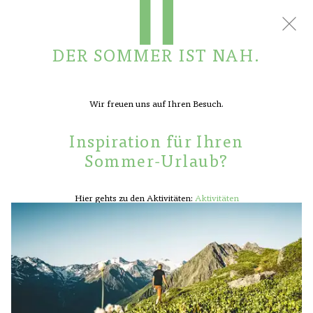
BUCHEN
KONTAKT
DER SOMMER IST NAH.
Wir freuen uns auf Ihren Besuch.
Inspiration für Ihren
HOTEL
Sommer-Urlaub?
ZIMMER
WOHNUNGEN
Hier gehts zu den Aktivitäten:
Aktivitäten
KULINARIK
ANGEBOTE
SPA
AKTIVITÄTEN
ANFRAGE